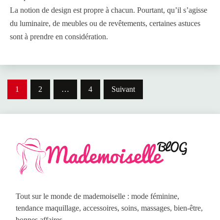
La notion de design est propre à chacun. Pourtant, qu’il s’agisse
du luminaire, de meubles ou de revêtements, certaines astuces
sont à prendre en considération.
Pagination
1
2
…
4
Suivant
des
publications
Tout sur le monde de mademoiselle : mode féminine,
tendance maquillage, accessoires, soins, massages, bien-être,
bonnes affaires...