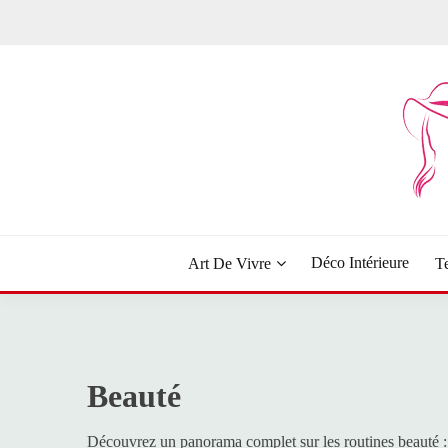
Skip
to
content
Le blog dédié aux filles
MADEMOISELLE B
Déco Intérieure
Art De Vivre
T
Beauté
Découvrez un panorama complet sur les routines beauté :