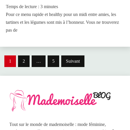
Temps de lecture :
3
minutes
Pour ce menu rapide et healthy pour un midi entre amies, les
tartines et les légumes sont mis à l’honneur. Vous ne trouverez
pas de
Pagination
1
2
…
5
Suivant
des
publications
Tout sur le monde de mademoiselle : mode féminine,