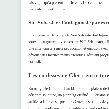
laissait jusqu’à présent indifférents. Le contraste en
particulièrement crédible.
Sue Sylvester : l’antagoniste par exc
Interprétée par Jane Lynch, Sue Sylvester fait figu
souvent en guerre ouverte contre
Will Schuester
, e
une antagoniste a mêlé provocation et émotion avec au
dévoiler des facettes moins attendues, révélant pro
corrosif.
Les coulisses de Glee : entre ten
En marge de la fiction, l’ambiance sur le plateau de
célébrité soudaine, un planning effréné… Certains so
amitiés à la force surprenante. Quelques erreurs de 
d’un rythme effréné — une réalité rarement visible à