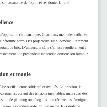
tre son assurance de façade et ses doutes la rend
ellence
re d’opposante charismatique. Coach aux méthodes radicales,
lle détourne parfois les projecteurs sur elle-même. Rarement
tant de brio. D’ailleurs, la série s’amuse régulièrement à
gressivement une profondeur inattendue derrière son humour
sion et magie
Glee
oscillait entre solidarité et rivalités. La pression, la
uvenirs rapportent des tensions inévitables, mais aussi des
gestion de planning ou d’organisation récurrentes témoignent
 l’écran. Legendary reste, tout de même, la complicité