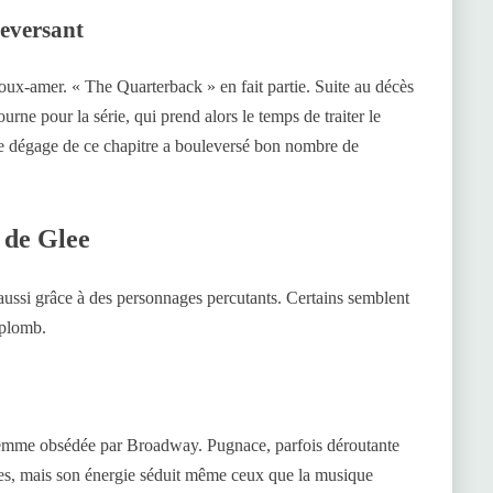
leversant
 doux-amer. « The Quarterback » en fait partie. Suite au décès
ourne pour la série, qui prend alors le temps de traiter le
i se dégage de ce chapitre a bouleversé bon nombre de
 de Glee
t aussi grâce à des personnages percutants. Certains semblent
 aplomb.
femme obsédée par Broadway. Pugnace, parfois déroutante
hes, mais son énergie séduit même ceux que la musique