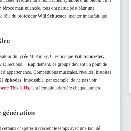
ent cette fresque humaine. Rachel, symbole d’ambition, Finn
h féroce mais nuancée, tous ont participé à bâtir une
e rôle du professeur
Will Schuester
, mentor imparfait, qui
Glee
autour du lycée McKinley. C’est ici que
Will Schuester
,
w Directions ». Rapidement, ce groupe devient un point de
t d’appartenance. Compétitions musicales, rivalités, histoires
121
épisodes
. Impossible, par exemple, de ne pas voir
a
serie This Is Us
, tant l’émotion derrière chaque numéro
e génération
t certains chapitres traversent le temps avec une facilité