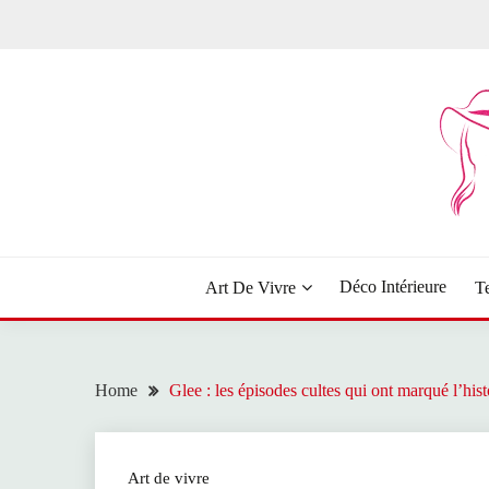
Skip
to
content
Le blog dédié aux filles
MADEMOISELLE B
Déco Intérieure
Art De Vivre
T
Home
Glee : les épisodes cultes qui ont marqué l’histo
Art de vivre