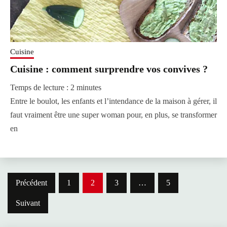
Cuisine
Cuisine : comment surprendre vos convives ?
Temps de lecture :
2
minutes
Entre le boulot, les enfants et l’intendance de la maison à gérer, il
faut vraiment être une super woman pour, en plus, se transformer
en
Pagination
Précédent
1
2
3
…
5
des
Suivant
publications