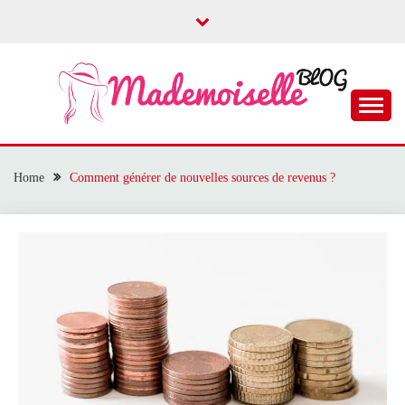
Skip
to
content
Le blog dédié aux filles
MADEMOISELLE
BLOG
Home
Comment générer de nouvelles sources de revenus ?